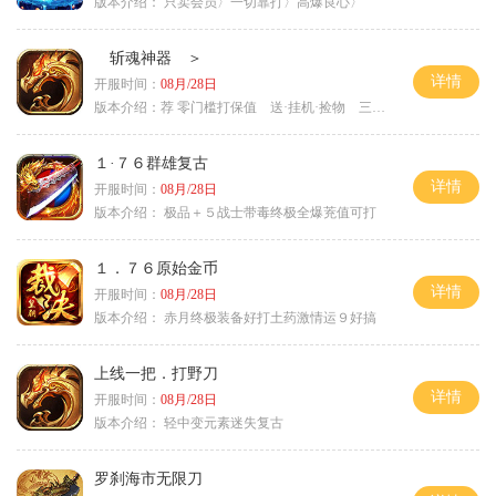
版本介绍：
只卖会员〉一切靠打〉高爆良心〉
斩魂神器 ＞
详情
开服时间：
08月/28日
版本介绍：
荐 零门槛打保值 送·挂机·捡物 三天合区＞
１·７６群雄复古
详情
开服时间：
08月/28日
版本介绍：
极品＋５战士带毒终极全爆茺值可打
１．７６原始金币
详情
开服时间：
08月/28日
版本介绍：
赤月终极装备好打土药激情运９好搞
上线一把．打野刀
详情
开服时间：
08月/28日
版本介绍：
轻中变元素迷失复古
罗刹海市无限刀