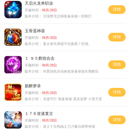
天启火龙单职业
详情
开服时间：
08月/28日
版本介绍：
20顶赞无沙捐装备保值一切靠打
玉骨遥神器
详情
开服时间：
08月/28日
版本介绍：
复古迷失神器不玩套路？到顶。
１·９５辉煌合击
详情
开服时间：
08月/28日
版本介绍：
内置挂机自动捡收装备保值长期耐玩
新醉梦录
详情
开服时间：
08月/28日
版本介绍：
充值可打·装备保值·真实追梦·小资天堂
１７６攻速复古
详情
开服时间：
08月/28日
版本介绍：
道士十五狗战士刀刀毒法师带神宠