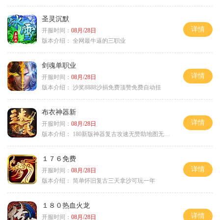
圣灵沉默
详情
开服时间：
08月/28日
版本介绍：
全网最牛逼的三职业
剑魂单职业
详情
开服时间：
08月/28日
版本介绍：
沙奖8888沙捐免费顶赞免费自动挂
布衣神器新
详情
开服时间：
08月/28日
版本介绍：
180新版神器复古攻速无赞助地图无排行
１７６免费
详情
开服时间：
08月/28日
版本介绍：
简单怀旧复古三天拿沙可玩一年
１８０热血火龙
详情
开服时间：
08月/28日