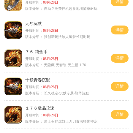
详情
开服时间：
08月/28日
版本介绍：
自动？免费挂机超多地图简单耐玩
无尽沉默
详情
开服时间：
08月/28日
版本介绍：
独创新玩法散人追梦长期耐玩
７６·纯金币
详情
开服时间：
08月/28日
版本介绍：
无隐藏·无套装·无主播·1.76
十载青春沉默
详情
开服时间：
08月/28日
版本介绍：
长久稳定-沉默专属-龍华沉默
１７６极品攻速
详情
开服时间：
08月/28日
版本介绍：
道士召群虎战士刀刀毒法师带神宠