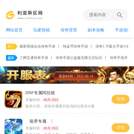
网站首页
玩家投稿
传奇背景
副本攻略
手游攻略
最新英雄合击传奇手游
丨
纯金币传奇手游
丨
传奇1.76复古手游小极品
三网互通传奇手游
丨
传奇手游公益服无限元宝钻石
丨
传奇手游开服网2
更新时间：2025-08-16
DNF专属阿拉德
详情
开服时间：
08月/28日
版本介绍：
原创专属通关低消好玩高清火爆
龍界专属 〕
详情
开服时间：
08月/28日