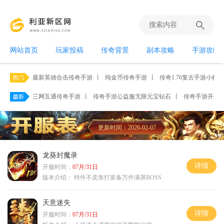
网站首页
玩家投稿
传奇背景
副本攻略
手游攻略
最新英雄合击传奇手游
丨
纯金币传奇手游
丨
传奇1.76复古手游小极品
三网互通传奇手游
丨
传奇手游公益服无限元宝钻石
丨
传奇手游开服网2
更新时间：2026-02-07
龙葵封魔录
详情
开服时间：
07月/31日
版本介绍：
特件不卖靠打装备万件满屏BOSS
天意迷失
详情
开服时间：
07月/31日