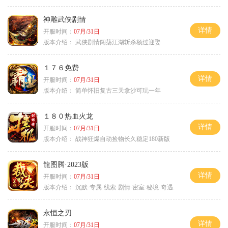
神雕武侠剧情
详情
开服时间：
07月/31日
版本介绍：
武侠剧情闯荡江湖斩杀杨过迎娶
１７６免费
详情
开服时间：
07月/31日
版本介绍：
简单怀旧复古三天拿沙可玩一年
１８０热血火龙
详情
开服时间：
07月/31日
版本介绍：
战神狂爆自动捡物长久稳定180新版
龍图腾·2023版
详情
开服时间：
07月/31日
版本介绍：
沉默·专属·线索·剧情·密室·秘境·奇遇.
永恒之刃
详情
开服时间：
07月/31日