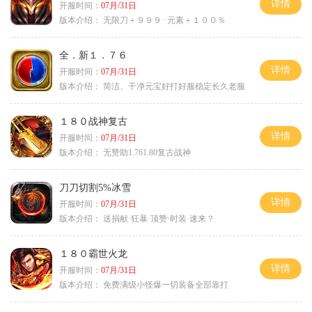
详情
开服时间：
07月/31日
版本介绍：
无限刀＋９９９··元素＋１００％
全．新１．７６
详情
开服时间：
07月/31日
版本介绍：
简洁、干净元宝好打好服稳定长久老服
１８０战神复古
详情
开服时间：
07月/31日
版本介绍：
无赞助1.761.80复古战神
刀刀切割5%冰雪
详情
开服时间：
07月/31日
版本介绍：
送捐献·狂暴·顶赞·时装·速来？
１８０霸世火龙
详情
开服时间：
07月/31日
版本介绍：
免费满级小怪爆一切装备全部靠打