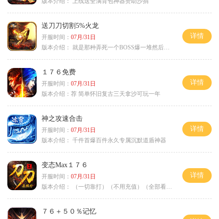
版本介绍：
上线送全满背包神器赞助沙捐
送刀刀切割5%火龙
详情
开服时间：
07月/31日
版本介绍：
就是那种弄死一个BOSS爆一堆然后就起飞
１７６免费
详情
开服时间：
07月/31日
版本介绍：
荐 简单怀旧复古三天拿沙可玩一年
神之攻速合击
详情
开服时间：
07月/31日
版本介绍：
千件首爆百件永久专属沉默道盾神器
变态Max１７６
详情
开服时间：
07月/31日
版本介绍：
（一切靠打）（不用充值）（全部看脸）
７６＋５０％记忆