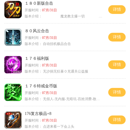
１８０新版合击
详情
开服时间：
07月/31日
版本介绍：
魔龙教主爆一切 〕
８０风云合击
详情
开服时间：
07月/31日
版本介绍：
自动挂机极品合击
１７６福利版
详情
开服时间：
07月/31日
版本介绍：
无沙捐无狂暴０充通关公益服
１７６特戒金币版
详情
开服时间：
07月/31日
版本介绍：
无假人-无内服-无暗坑-百姓消费-散人首选
176复古极品+8
详情
开服时间：
07月/31日
版本介绍：
点进来看一下会上头