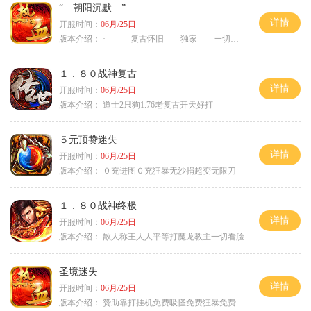
“ 朝阳沉默 ”
详情
开服时间：
06月/25日
版本介绍：
· 复古怀旧 独家 一切靠打
１．８０战神复古
详情
开服时间：
06月/25日
版本介绍：
道士2只狗1.76老复古开天好打
５元顶赞迷失
详情
开服时间：
06月/25日
版本介绍：
０充进图０充狂暴无沙捐超变无限刀
１．８０战神终极
详情
开服时间：
06月/25日
版本介绍：
散人称王人人平等打魔龙教主一切看脸
圣境迷失
详情
开服时间：
06月/25日
版本介绍：
赞助靠打挂机免费吸怪免费狂暴免费