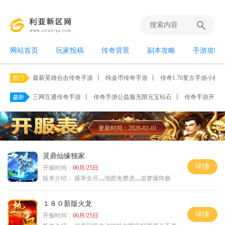
网站首页
玩家投稿
传奇背景
副本攻略
手游攻略
最新英雄合击传奇手游
丨
纯金币传奇手游
丨
传奇1.76复古手游小极品
三网互通传奇手游
丨
传奇手游公益服无限元宝钻石
丨
传奇手游开服网2
更新时间：2026-02-01
灵鼎仙缘独家
详情
开服时间：
06月/25日
版本介绍：
爆率全开灬地图免费进灬追梦爆终极
１８０新版火龙
详情
开服时间：
06月/25日