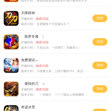
版本介绍：
保底回収自动挂机剑甲靠打爆率永不关
天降财神
详情
开服时间：
06月/25日
版本介绍：
全屏吸怪十万首爆永久？
龍界专属 〕
详情
开服时间：
06月/25日
版本介绍：
只卖会员〉一切靠打〉高爆良心〉
免费测试←
详情
开服时间：
06月/25日
版本介绍：
小怪爆大米，上线干翻BOSS，拿沙大奖
最快的刀 ＞
详情
开服时间：
06月/25日
版本介绍：
一切靠打 ７７７级以上怪物爆终极 ＞
奇迹冰雪