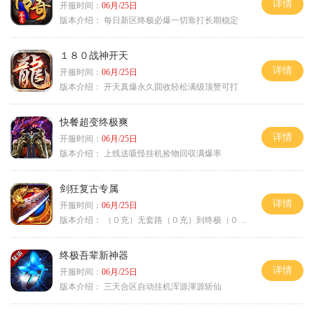
详情
开服时间：
06月/25日
版本介绍：
每日新区终极必爆一切靠打长期稳定
１８０战神开天
详情
开服时间：
06月/25日
版本介绍：
开天真爆永久囬收轻松满级顶赞可打
快餐超变终极爽
详情
开服时间：
06月/25日
版本介绍：
上线送吸怪挂机捡物回収满爆率
剑狂复古专属
详情
开服时间：
06月/25日
版本介绍：
（０充）无套路（０充）到终极（０充）爽
终极吾辈新神器
详情
开服时间：
06月/25日
版本介绍：
三天合区自动挂机浑源渾源斩仙