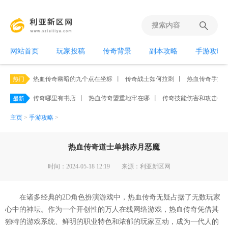
网站首页
玩家投稿
传奇背景
副本攻略
手游攻略
热血传奇幽暗的九个点在坐标
丨
传奇战士如何拉刺
丨
热血传奇手游平
传奇哪里有书店
丨
热血传奇盟重地牢在哪
丨
传奇技能伤害和攻击伤
主页
>
手游攻略
>
热血传奇道士单挑赤月恶魔
时间：2024-05-18 12:19
来源：利亚新区网
在诸多经典的2D角色扮演游戏中，热血传奇无疑占据了无数玩家
心中的神坛。作为一个开创性的万人在线网络游戏，热血传奇凭借其
独特的游戏系统、鲜明的职业特色和浓郁的玩家互动，成为一代人的