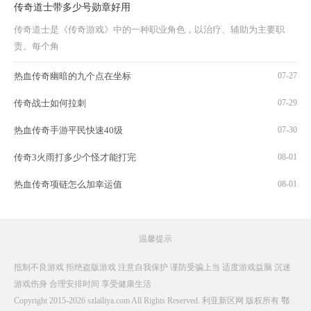
传奇道士带多少号勋章好用
传奇道士是《传奇游戏》中的一种职业角色，以治疗、辅助为主要职
责。每个角
热血传奇幽暗的九个点在坐标
07-27
传奇战士如何拉刺
07-29
热血传奇手游平民快速40级
07-30
传奇3火雨打多少个怪才能打完
08-01
热血传奇项链怎么加幸运值
08-01
温馨提示
抵制不良游戏 拒绝盗版游戏 注意自我保护 谨防受骗上当 适度游戏益脑 沉迷
游戏伤身 合理安排时间 享受健康生活
Copyright 2015-2026 szlailiya.com All Rights Reserved. 利亚新区网 版权所有
鄂