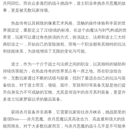
共同回忆。而在众多激烈的战斗挑战中，道士职业单挑赤月恶魔的故
事，更是被无数玩家传颂。
热血传奇以其精致的像素艺术风格、流畅的操作体验和丰富的世
界观设定，重新定义了2D游戏的标准。在这个由魔法与剑气构成的世
界里，玩家可以通过角色扮演的方式，扮演战士、法师和道士三大经
典职业之一，开始自己的冒险旅程。而每一个职业都有其独特的玩法
和技能体系，为游戏增添了无限的变化与可能。
道士，作为一个介于战士与法师之间的职业，以其独特的辅助和
持续伤害能力，在热血传奇的世界里占有一席之地。而在职业组合
中，无数玩家通过不断的试错与探索，找到了最适合自己的玩法与装
备组合。对于道士而言，项链、面巾、军鼓和印等装备无疑是他们提
升自身实力不可或缺的宝物。尤其是传说中的赤月系列装备，更是许
多道士玩家梦寐以求的极品装备。
获得赤月装备并非易事，它需要玩家前往赤月峡谷，挑战那里的
最强Boss——赤月恶魔。赤月恶魔以其高攻击力、高血量和强大的技
能而闻名。对于大多数玩家而言，与赤月恶魔的战斗几乎是不可能单