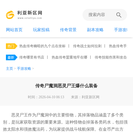
网站首页
玩家投稿
传奇背景
副本攻略
手游攻略
热血传奇幽暗的九个点在坐标
丨
传奇战士如何拉刺
丨
热血传奇手游平
传奇哪里有书店
丨
热血传奇盟重地牢在哪
丨
传奇技能伤害和攻击伤
主页
>
手游攻略
>
传奇尸魔洞恶灵尸王爆什么装备
时间：2026-04-10 06:13
来源：利亚新区网
恶灵尸王作为尸魔洞中的主要怪物，其掉落物品涵盖了多个类
别，是玩家获取资源的重要来源。这种怪物会掉落各类药水，包括强
效太阳水和强效魔法药，为玩家提供战斗续航保障。在金币产出方