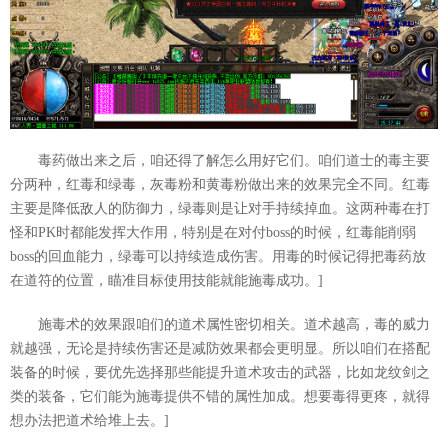
毒药做出来之后，咱还得了解怎么用好它们。咱们道士的毒主要
分两种，红毒和绿毒，灰毒粉和黄毒粉做出来的效果完全不同。红毒
主要是降低敌人的防御力，绿毒则是让对手持续掉血。这两种毒在打
怪和PK时都能发挥大作用，特别是在对付boss的时候，红毒能削弱
boss的回血能力，绿毒可以持续造成伤害。用毒的时候记得把毒药放
在道符的位置，瞄准目标使用技能就能施毒成功。]
施毒术的效果跟咱们的道术属性密切相关。道术越高，毒的威力
就越强，无论是持续伤害还是减防效果都会更明显。所以咱们在搭配
装备的时候，要优先选择那些能提升道术攻击的武器，比如龙纹剑之
类的装备，它们能为施毒提供不错的属性加成。想要毒得更疼，就得
想办法把道术给堆上去。]