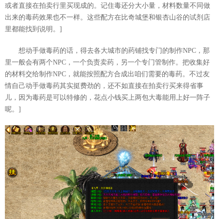
或者直接在拍卖行里买现成的。记住毒还分大小量，材料数量不同做
出来的毒药效果也不一样。这些配方在比奇城堡和银杏山谷的试剂店
里都能找到说明。]
想动手做毒药的话，得去各大城市的药铺找专门的制作NPC，那
里一般会有两个NPC，一个负责卖药，另一个专门管制作。把收集好
的材料交给制作NPC，就能按照配方合成出咱们需要的毒药。不过友
情自己动手做毒药其实挺费劲的，还不如直接在拍卖行买来得省事
儿，因为毒药是可以特修的，花点小钱买上两包大毒能用上好一阵子
呢。]