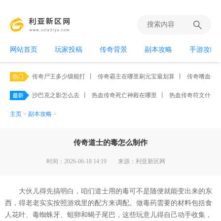
网站首页
玩家投稿
传奇背景
副本攻略
手游攻略
传奇尸王多少级能打
丨
传奇霸主在哪里刷元宝最划算
丨
传奇嗜血手
沙巴克之影怎么去
丨
热血传奇死亡神殿在哪里
丨
热血传奇符文什么
主页
>
副本攻略
>
传奇道士的毒怎么制作
时间：2026-06-18 14:19
来源：利亚新区网
大伙儿得先搞明白，咱们道士用的毒可不是随便就能变出来的东
西，得老老实实按照游戏里的配方来调配。做毒药需要的材料包括食
人花叶、毒蜘蛛牙、蛆卵和蝎子尾巴，这些玩意儿得自己动手收集，