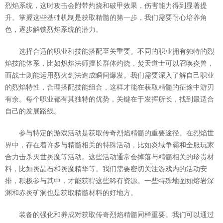
烈焰系统，这时攻击会附带灼烧和破甲效果，伤害能力得到显著提
升。掌握这些基础机制是获取精髓的第一步，我们需要耐心培养角
色，逐步解锁烈焰系统的潜力。
选择合适的职业和技能搭配至关重要。不同的职业拥有独特的烈
焰技能体系，比如炽焰法师擅长群体灼烧，焚天道士可以召唤炎兽，
而战士则能运用烈火剑法造成瞬间爆发。我们需要深入了解自己职业
的烈焰特性，合理搭配技能组合，这样才能在获取精髓的征途中游刃
有余。每个职业都有其独特的优势，关键在于发挥所长，找到最适合
自己的发展路线。
参与特定的游戏活动是获取传奇烈焰精髓的重要途径。在烈焰世
界中，存在着许多与精髓相关的特殊活动，比如炎域争霸和全服玩家
合力击杀灭世炎魔等活动。这些活动通常会掉落与精髓相关的珍贵材
料，比如炎晶石和炎魔精华等。我们需要密切关注游戏内的活动安
排，积极参与其中，才能获得这些稀有资源。一些特殊地图如熔岩深
渊和赤炎矿洞也是获取精髓材料的好地方。
装备的强化和养成对获取传奇烈焰精髓同样重要。我们可以通过