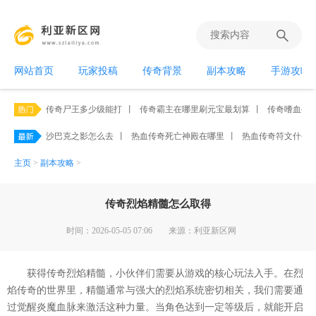
网站首页
玩家投稿
传奇背景
副本攻略
手游攻略
传奇尸王多少级能打
丨
传奇霸主在哪里刷元宝最划算
丨
传奇嗜血手
沙巴克之影怎么去
丨
热血传奇死亡神殿在哪里
丨
热血传奇符文什么
主页
>
副本攻略
>
传奇烈焰精髓怎么取得
时间：2026-05-05 07:06
来源：利亚新区网
获得传奇烈焰精髓，小伙伴们需要从游戏的核心玩法入手。在烈
焰传奇的世界里，精髓通常与强大的烈焰系统密切相关，我们需要通
过觉醒炎魔血脉来激活这种力量。当角色达到一定等级后，就能开启