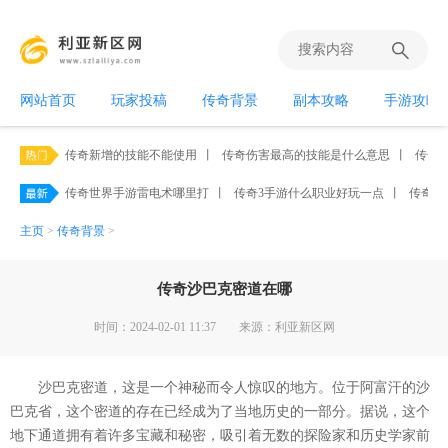
网站首页
玩家投稿
传奇背景
副本攻略
手游攻略
传奇新增的技能不能使用
丨
传奇伤害最高的技能是什么意思
丨
传奇霸
传奇世界手游雷电术哪里打
丨
传奇3手游什么职业好玩一点
丨
传奇手
主页
>
传奇背景
>
传奇沙巴克密道在哪
时间：2024-02-01 11:37
来源：利亚新区网
沙巴克密道，这是一个神秘而令人惊叹的地方。位于阿富汗的沙
巴克省，这个密道的存在已经成为了当地历史的一部分。据说，这个
地下通道拥有着许多宝藏和秘密，吸引着无数的探险家和历史学家前