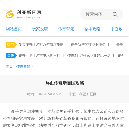
网站首页
玩家投稿
传奇背景
副本攻略
手游攻略
复古传奇手游打万年雪霜攻略
丨
传奇新增的技能不能使用
丨
传奇伤
传奇世界手游雷电术哪里打
丨
传奇3手游什么职业好玩一点
丨
传奇手
主页
>
传奇背景
>
热血传奇新百区攻略
时间：2026-02-08 05:19
来源：利亚新区网
新手进入游戏初期，推荐购买新手礼包，其中包含金币和双倍经
验卷轴等实用物品，对升级和基础装备积累有帮助。选择练级地图时
需要考虑职业特性，法师适合前往矿区，战士和道士更适合在兽人古